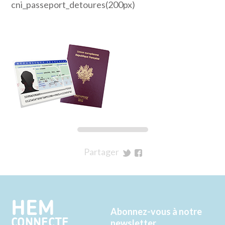
cni_passeport_detoures(200px)
Partager
sur
sur
Twitter
Facebook
HEM
Abonnez-vous à notre
CONNECTE
newsletter