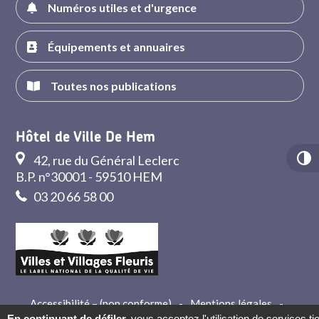
Numéros utiles et d'urgence
Équipements et annuaires
Toutes nos publications
Hôtel de Ville De Hem
42, rue du Général Leclerc
B.P. n°30001 - 59510 HEM
03 20 66 58 00
Accessibilité – (non conforme)
-
Mentions légales
-
Crédits
-
Contact
En continuant de défiler,
vous acceptez l'utilisation de services ti