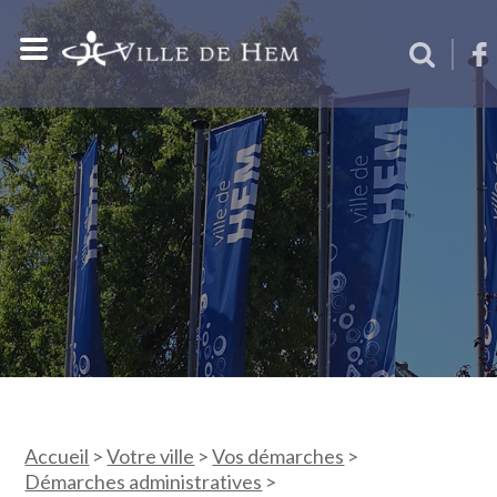
Accueil
>
Votre ville
>
Vos démarches
>
Démarches administratives
>