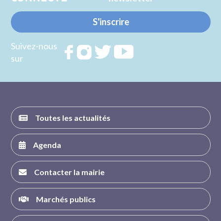
S'inscrire
Suivez-nous
Rejoignez
Rejoignez
Rejoignez
Rejoignez
sur
nous sur
nous sur
nous sur
nous sur
FACEBOOK
INSTAGRAM
TWITTER
YOUTUBE
Toutes les actualités
Agenda
Contacter la mairie
Marchés publics