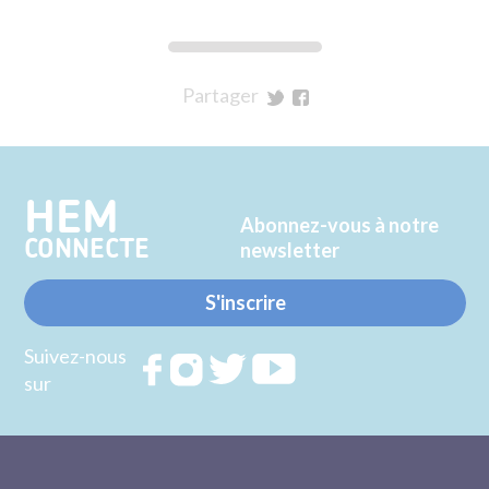
Partager
sur
sur
Twitter
Facebook
HEM
Abonnez-vous à notre
CONNECTE
newsletter
S'inscrire
Suivez-nous
Rejoignez
Rejoignez
Rejoignez
Rejoignez
sur
nous sur
nous sur
nous sur
nous sur
FACEBOOK
INSTAGRAM
TWITTER
YOUTUBE