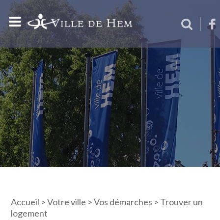
Accueil
>
Votre ville
>
Vos démarches
>
Trouver un
logement