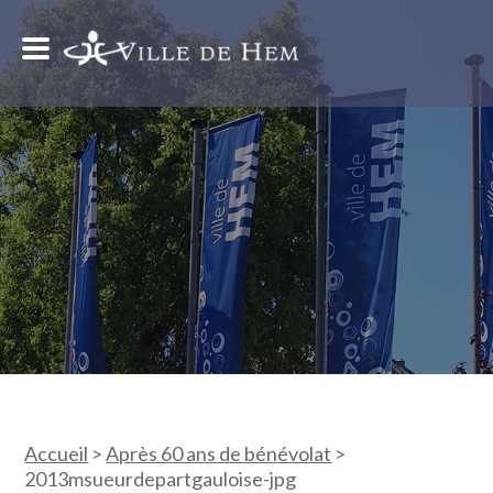
Accueil
>
Après 60 ans de bénévolat
>
2013msueurdepartgauloise-jpg