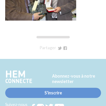
Partager
sur
sur
Twitter
Facebook
HEM
Abonnez-vous à notre
CONNECTE
newsletter
S'inscrire
Suivez-nous