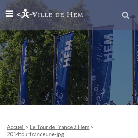
Accueil
>
Le Tour de France à Hem
>
2014tourfranceune-jpg