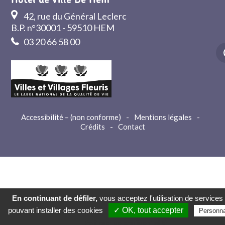
Hôtel de Ville De Hem
42, rue du Général Leclerc
B.P. n°30001 - 59510 HEM
03 20 66 58 00
Accessibilité – (non conforme)
-
Mentions légales
-
Crédits
-
Contact
En continuant de défiler,
vous acceptez l'utilisation de services 
pouvant installer des cookies
✓ OK, tout accepter
Personna
Politique de confidentialité