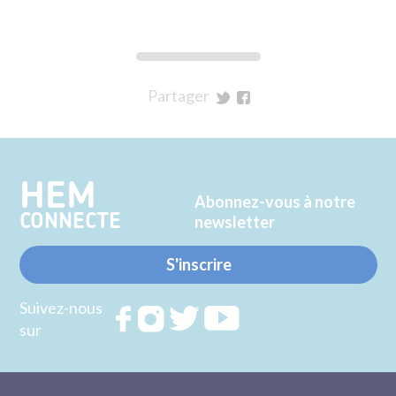
Partager
sur
sur
Twitter
Facebook
HEM
Abonnez-vous à notre
CONNECTE
newsletter
S'inscrire
Suivez-nous
Rejoignez
Rejoignez
Rejoignez
Rejoignez
sur
nous sur
nous sur
nous sur
nous sur
FACEBOOK
INSTAGRAM
TWITTER
YOUTUBE