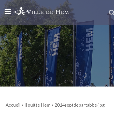
Accueil
>
Il quitte Hem
>
2014septdepartabbe-jpg