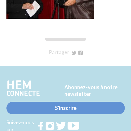
Partager
sur
sur
Twitter
Facebook
HEM
Abonnez-vous à notre
CONNECTE
newsletter
S'inscrire
Suivez-nous
Rejoignez
Rejoignez
Rejoignez
Rejoignez
sur