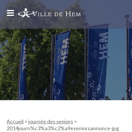
Accueil
>
journée des seniors
>
2014journ%c3%a3%c2%a9eseniorsannonce-jpg