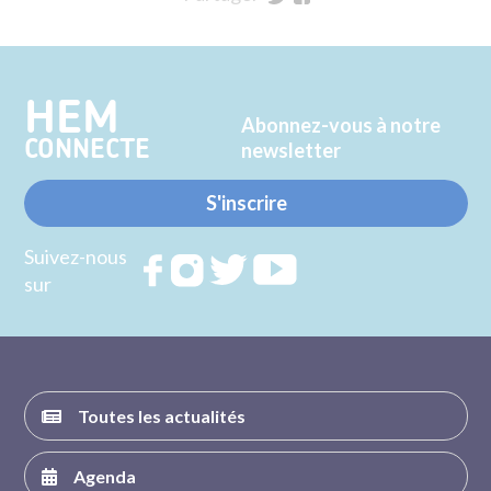
sur
sur
Twitter
Facebook
HEM
Abonnez-vous à notre
CONNECTE
newsletter
S'inscrire
Suivez-nous
Rejoignez
Rejoignez
Rejoignez
Rejoignez
sur
nous sur
nous sur
nous sur
nous sur
FACEBOOK
INSTAGRAM
TWITTER
YOUTUBE
Toutes les actualités
Agenda