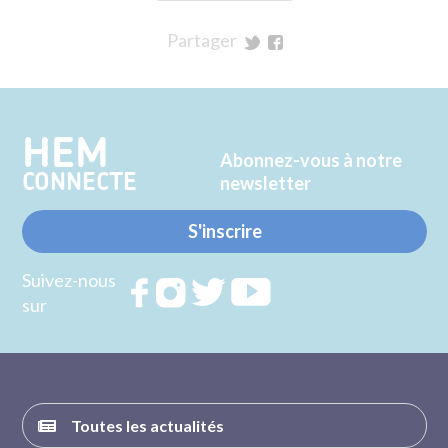
Partager
sur
sur
Twitter
Facebook
HEM
Abonnez-vous à notre
CONNECTE
newsletter
S'inscrire
Suivez-nous
Rejoignez
Rejoignez
Rejoignez
Rejoignez
sur
nous sur
nous sur
nous sur
nous sur
FACEBOOK
INSTAGRAM
TWITTER
YOUTUBE
Toutes les actualités