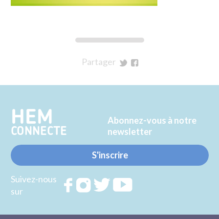
Partager
sur
sur
Twitter
Facebook
HEM
Abonnez-vous à notre
CONNECTE
newsletter
S'inscrire
Suivez-nous
Rejoignez
Rejoignez
Rejoignez
Rejoignez
sur
nous sur
nous sur
nous sur
nous sur
FACEBOOK
INSTAGRAM
TWITTER
YOUTUBE