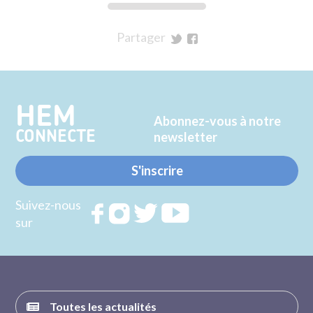
Partager
sur
sur
Twitter
Facebook
HEM
Abonnez-vous à notre
CONNECTE
newsletter
S'inscrire
Suivez-nous
Rejoignez
Rejoignez
Rejoignez
Rejoignez
sur
nous sur
nous sur
nous sur
nous sur
FACEBOOK
INSTAGRAM
TWITTER
YOUTUBE
Toutes les actualités