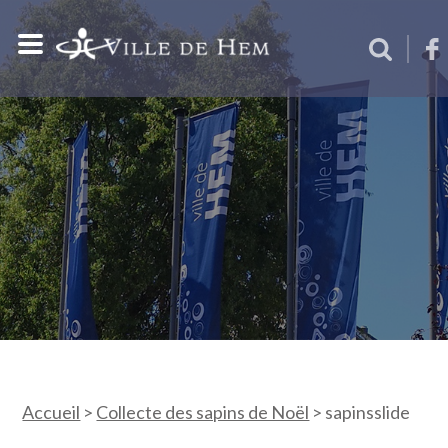
Accueil
>
Collecte des sapins de Noël
>
sapinsslide