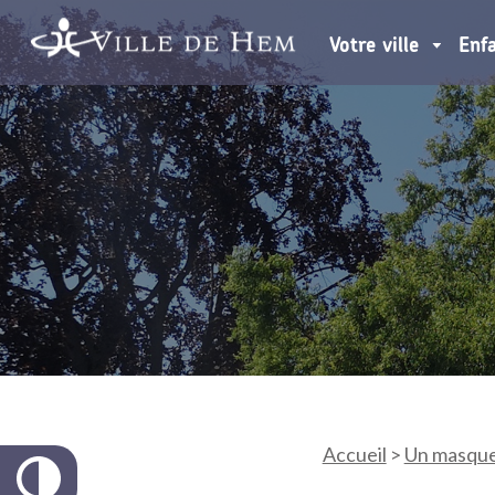
Votre ville
Enf
Accueil
>
Un masque