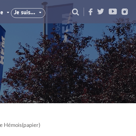
ie
Je suis…
e Hémois(papier)