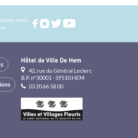
Suivez-nous
Rejoignez
Rejoignez
Rejoignez
Rejoignez
sur
nous sur
nous sur
nous sur
nous sur
FACEBOOK
INSTAGRAM
TWITTER
YOUTUBE
Hôtel de Ville De Hem
cs
42, rue du Général Leclerc
B.P. n°30001 - 59510 HEM
tions
03 20 66 58 00