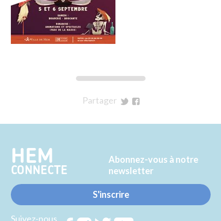
Partager
sur
sur
Twitter
Facebook
HEM
Abonnez-vous à notre
CONNECTE
newsletter
S'inscrire
Suivez-nous