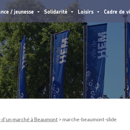
ance / jeunesse
Solidarité
Loisirs
Cadre de v
 d’un marché à Beaumont
>
marche-beaumont-slide