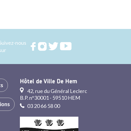
Suivez-nous
Rejoignez
Rejoignez
Rejoignez
Rejoignez
sur
nous sur
nous sur
nous sur
nous sur
FACEBOOK
INSTAGRAM
TWITTER
YOUTUBE
Hôtel de Ville De Hem
cs
42, rue du Général Leclerc
B.P. n°30001 - 59510 HEM
tions
03 20 66 58 00