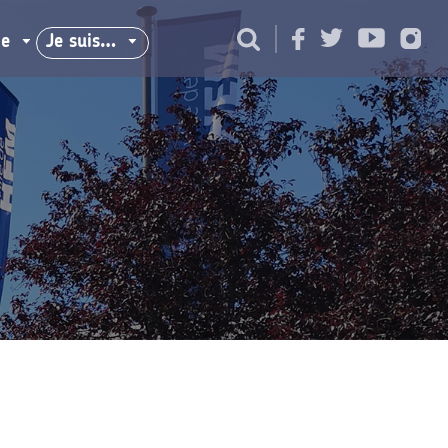
ie
Je suis…