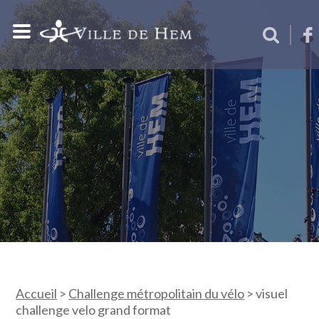
Accueil
>
Challenge métropolitain du vélo
>
visuel
challenge velo grand format