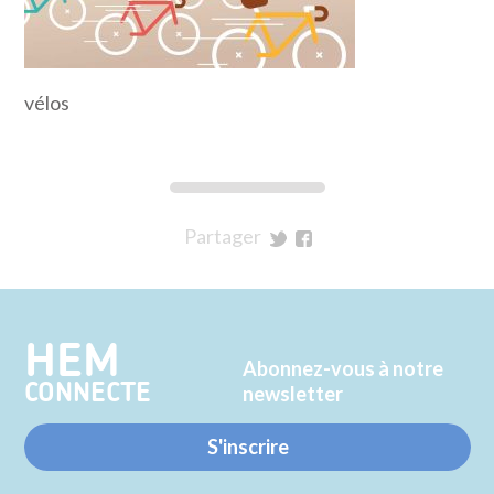
vélos
Partager
sur
sur
Twitter
Facebook
HEM
Abonnez-vous à notre
CONNECTE
newsletter
S'inscrire