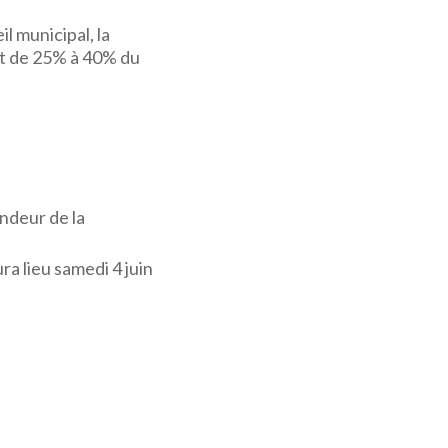
l municipal, la
nt de 25% à 40% du
endeur de la
ra lieu samedi 4 juin