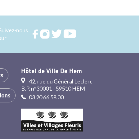
Suivez-nous
Rejoignez
Rejoignez
Rejoignez
Rejoignez
sur
nous sur
nous sur
nous sur
nous sur
FACEBOOK
INSTAGRAM
TWITTER
YOUTUBE
Hôtel de Ville De Hem
cs
42, rue du Général Leclerc
B.P. n°30001 - 59510 HEM
tions
03 20 66 58 00