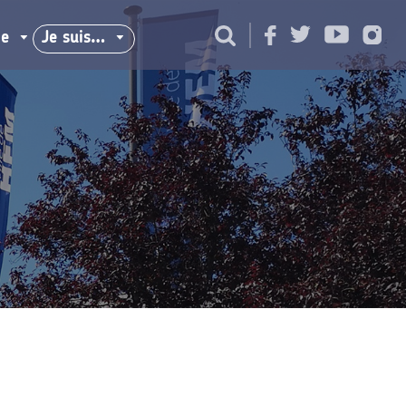
ie
Je suis…