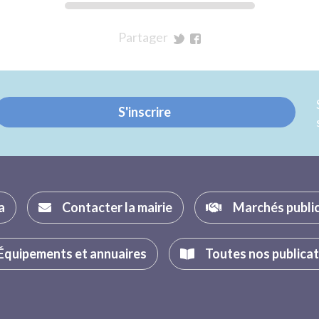
Partager
sur
sur
Twitter
Facebook
S'inscrire
a
Contacter la mairie
Marchés publi
Équipements et annuaires
Toutes nos publica