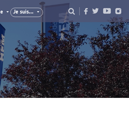
ie
Je suis…