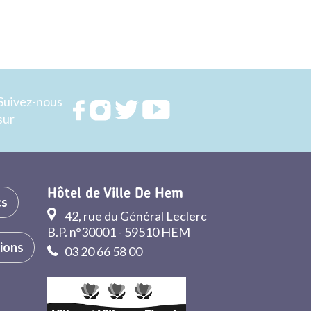
Suivez-nous
Rejoignez
Rejoignez
Rejoignez
Rejoignez
sur
nous sur
nous sur
nous sur
nous sur
FACEBOOK
INSTAGRAM
TWITTER
YOUTUBE
Hôtel de Ville De Hem
cs
42, rue du Général Leclerc
B.P. n°30001 - 59510 HEM
tions
03 20 66 58 00