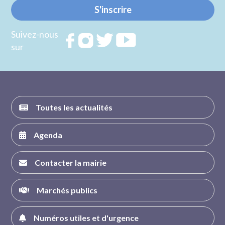
S'inscrire
Suivez-nous
Rejoignez
Rejoignez
Rejoignez
Rejoignez
sur
nous sur
nous sur
nous sur
nous sur
FACEBOOK
INSTAGRAM
TWITTER
YOUTUBE
Toutes les actualités
Agenda
Contacter la mairie
Marchés publics
Numéros utiles et d'urgence