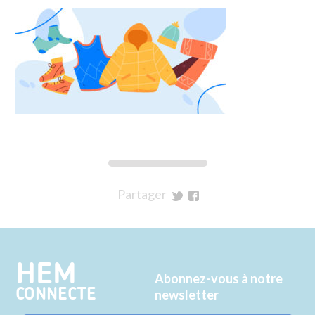
Partager
sur
sur
Twitter
Facebook
HEM
Abonnez-vous à notre
CONNECTE
newsletter