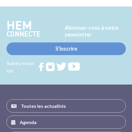
sur
sur
Twitter
Facebook
HEM
Abonnez-vous à notre
CONNECTE
newsletter
S'inscrire
Suivez-nous
Rejoignez
Rejoignez
Rejoignez
Rejoignez
sur
nous sur
nous sur
nous sur
nous sur
FACEBOOK
INSTAGRAM
TWITTER
YOUTUBE
Toutes les actualités
Agenda