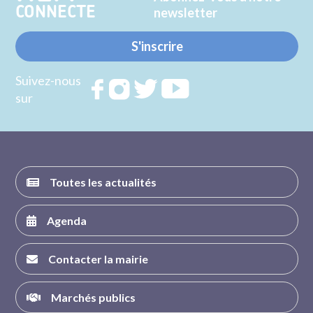
CONNECTE
newsletter
S'inscrire
Suivez-nous
Rejoignez
Rejoignez
Rejoignez
Rejoignez
sur
nous sur
nous sur
nous sur
nous sur
FACEBOOK
INSTAGRAM
TWITTER
YOUTUBE
Toutes les actualités
Agenda
Contacter la mairie
Marchés publics