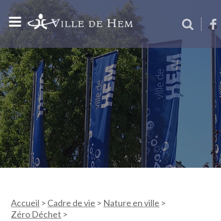
Accueil
>
Cadre de vie
>
Nature en ville
>
Zéro Déchet
>