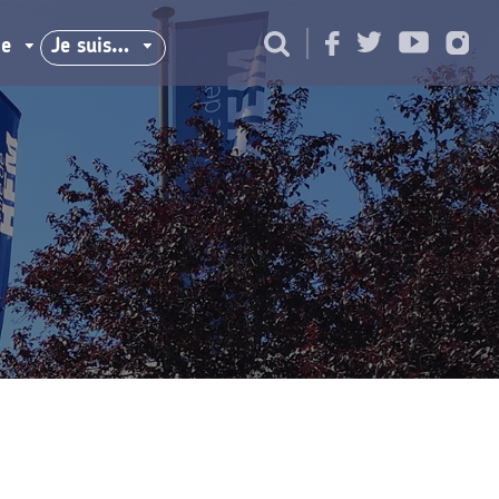
ie
Je suis…