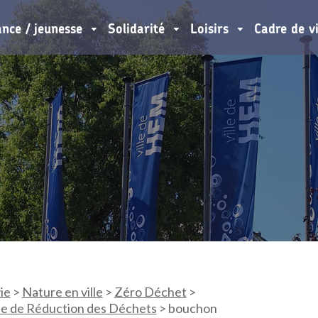
ance / jeunesse
Solidarité
Loisirs
Cadre de v
ie
>
Nature en ville
>
Zéro Déchet
>
e de Réduction des Déchets
>
bouchon