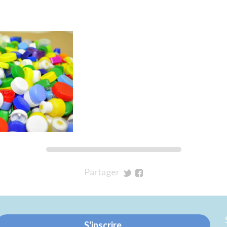
Partager
sur
sur
Twitter
Facebook
S'inscrire