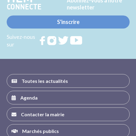
Abonnez-vous à notre
CONNECTE
newsletter
S'inscrire
Suivez-nous
Rejoignez
Rejoignez
Rejoignez
Rejoignez
sur
nous sur
nous sur
nous sur
nous sur
FACEBOOK
INSTAGRAM
TWITTER
YOUTUBE
Toutes les actualités
Agenda
Contacter la mairie
Marchés publics