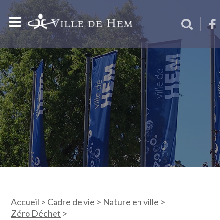
Accueil
>
Cadre de vie
>
Nature en ville
>
Zéro Déchet
>