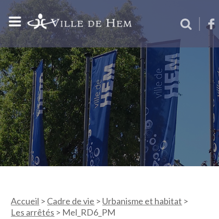
Accueil
>
Cadre de vie
>
Urbanisme et habitat
>
Les arrêtés
>
Mel_RD6_PM