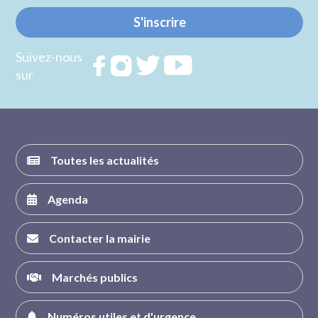
S'inscrire
Suivez-nous
Rejoignez
Rejoignez
Rejoignez
Rejoignez
sur
nous sur
nous sur
nous sur
nous sur
FACEBOOK
INSTAGRAM
TWITTER
YOUTUBE
Toutes les actualités
Agenda
Contacter la mairie
Marchés publics
Numéros utiles et d'urgence