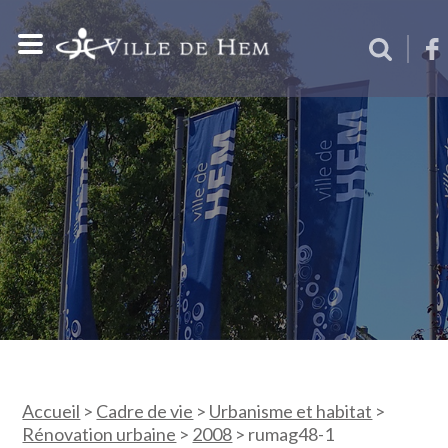
Accueil
>
Cadre de vie
>
Urbanisme et habitat
>
Rénovation urbaine
>
2008
>
rumag48-1