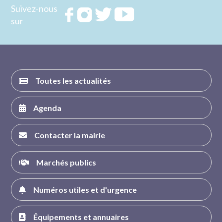
Suivez-nous
Rejoignez
Rejoignez
Rejoignez
Rejoignez
sur
nous sur
nous sur
nous sur
nous sur
FACEBOOK
INSTAGRAM
TWITTER
YOUTUBE
Toutes les actualités
Agenda
Contacter la mairie
Marchés publics
Numéros utiles et d'urgence
Équipements et annuaires