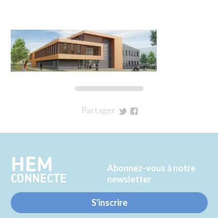
Partager
sur
sur
Twitter
Facebook
HEM
Abonnez-vous à notre
CONNECTE
newsletter
S'inscrire