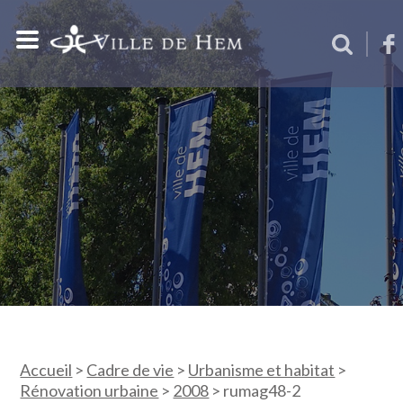
Accueil
>
Cadre de vie
>
Urbanisme et habitat
>
Rénovation urbaine
>
2008
>
rumag48-2