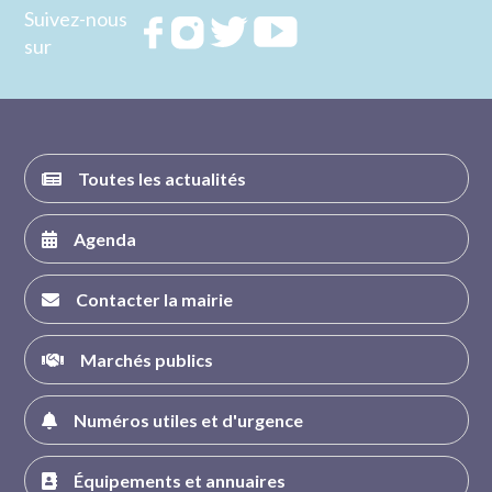
Suivez-nous
Rejoignez
Rejoignez
Rejoignez
Rejoignez
sur
nous sur
nous sur
nous sur
nous sur
FACEBOOK
INSTAGRAM
TWITTER
YOUTUBE
Toutes les actualités
Agenda
Contacter la mairie
Marchés publics
Numéros utiles et d'urgence
Équipements et annuaires