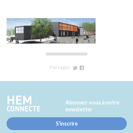
Partager
sur
sur
Twitter
Facebook
HEM
Abonnez-vous à notre
CONNECTE
newsletter
S'inscrire