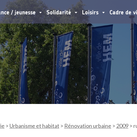
ance / jeunesse
Solidarité
Loisirs
Cadre de v
ie
>
Urbanisme et habitat
>
Rénovation urbaine
>
2009
>
r