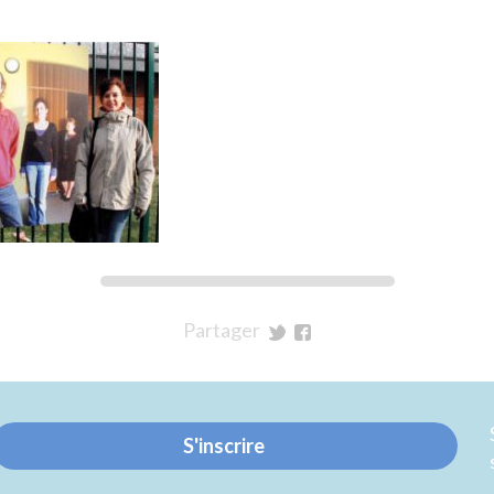
Partager
sur
sur
Twitter
Facebook
S'inscrire