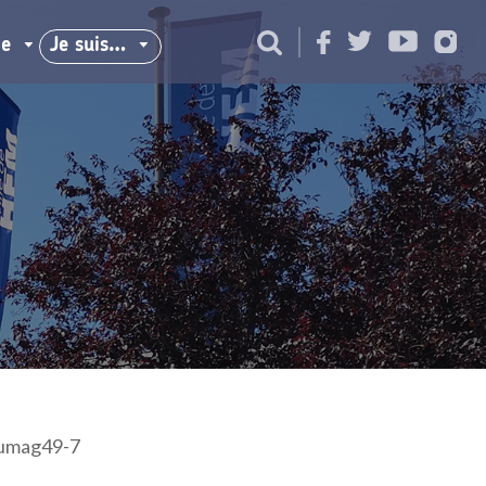
ie
Je suis…
umag49-7