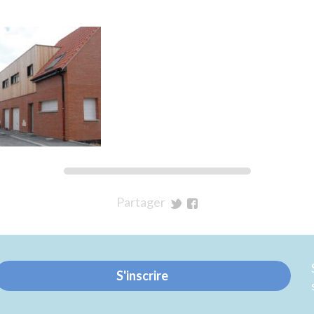
Partager
sur
sur
Twitter
Facebook
S'inscrire