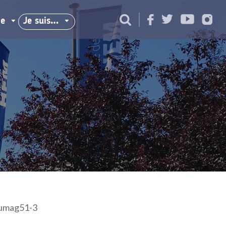
ie
Je suis…
umag51-3