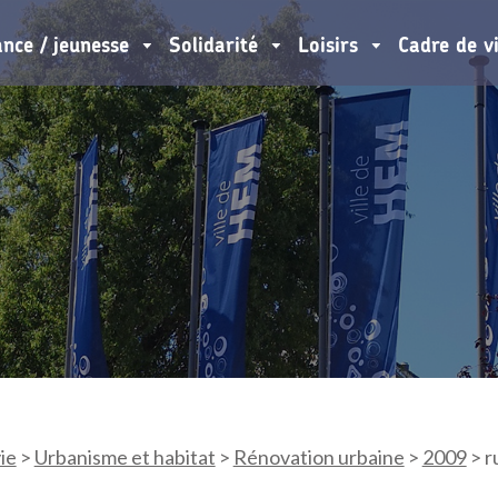
ance / jeunesse
Solidarité
Loisirs
Cadre de v
ie
>
Urbanisme et habitat
>
Rénovation urbaine
>
2009
>
r