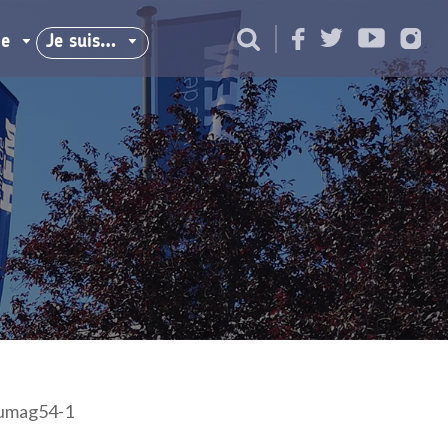
ie
Je suis…
umag54-1