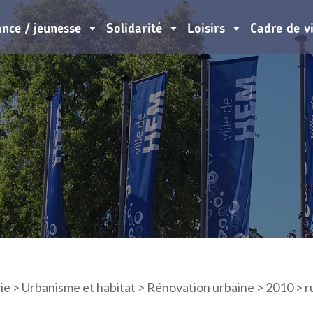
ance / jeunesse
Solidarité
Loisirs
Cadre de v
ie
>
Urbanisme et habitat
>
Rénovation urbaine
>
2010
>
r