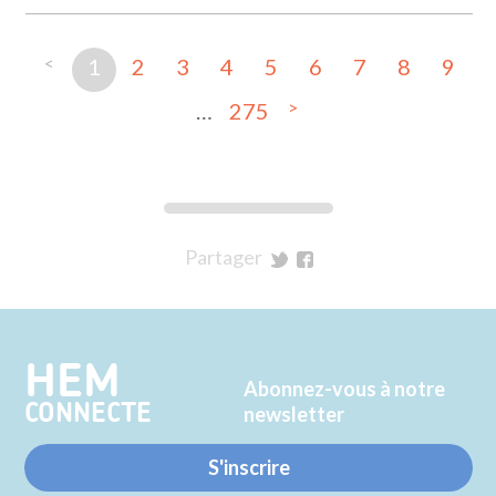
<
1
2
3
4
5
6
7
8
9
>
…
275
Partager
sur
sur
Twitter
Facebook
HEM
Abonnez-vous à notre
CONNECTE
newsletter
S'inscrire