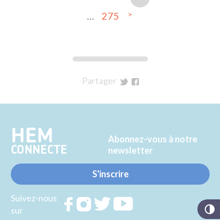
>
…
275
Partager
sur
sur
Twitter
Facebook
HEM
Abonnez-vous à notre
CONNECTE
newsletter
S'inscrire
Suivez-nous
Rejoignez
Rejoignez
Rejoignez
Rejoignez
sur
nous sur
nous sur
nous sur
nous sur