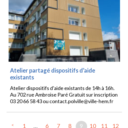
Atelier partagé dispositifs d’aide
existants
Atelier dispositifs d’aide existants de 14h à 16h.
Au 702 rue Ambroise Paré Gratuit sur inscription
03 20 66 58 43 ou contact.polville@ville-hem.fr
<
1
…
6
7
8
9
10
11
12