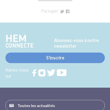
Partager
sur
sur
Twitter
Facebook
HEM
Abonnez-vous à notre
CONNECTE
newsletter
S'inscrire
Suivez-nous
Rejoignez
Rejoignez
Rejoignez
Rejoignez
sur
nous sur
nous sur
nous sur
nous sur
FACEBOOK
INSTAGRAM
TWITTER
YOUTUBE
Toutes les actualités