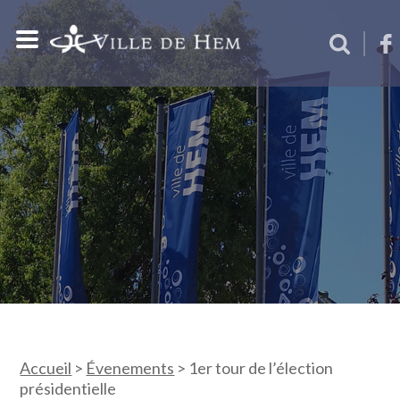
Accueil
>
Évenements
>
1er tour de l’élection
présidentielle