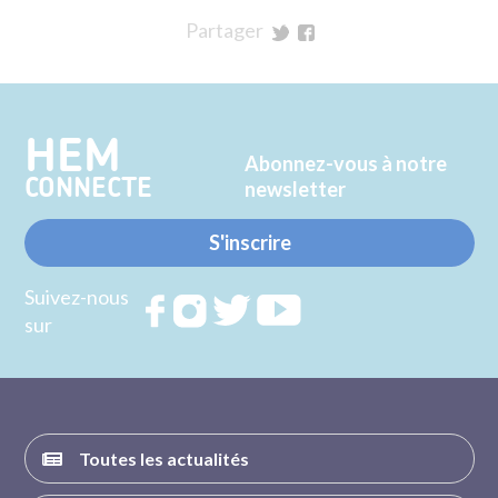
Partager
sur
sur
Twitter
Facebook
HEM
Abonnez-vous à notre
CONNECTE
newsletter
S'inscrire
Suivez-nous
Rejoignez
Rejoignez
Rejoignez
Rejoignez
sur
nous sur
nous sur
nous sur
nous sur
FACEBOOK
INSTAGRAM
TWITTER
YOUTUBE
Toutes les actualités