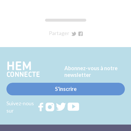
Partager
sur
sur
Twitter
Facebook
HEM
Abonnez-vous à notre
CONNECTE
newsletter
S'inscrire
Suivez-nous
Rejoignez
Rejoignez
Rejoignez
Rejoignez
sur
nous sur
nous sur
nous sur
nous sur
FACEBOOK
INSTAGRAM
TWITTER
YOUTUBE