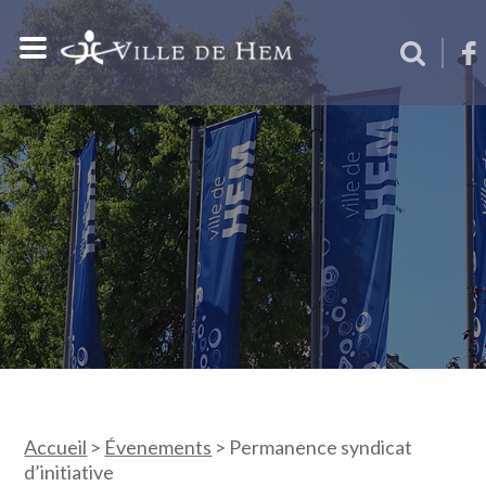
Accueil
>
Évenements
>
Permanence syndicat
d’initiative