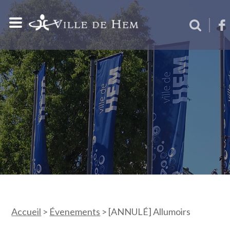
Accueil
>
Évenements
>
[ANNULÉ] Allumoirs