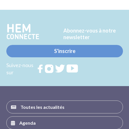
sur
sur
Twitter
Facebook
HEM
Abonnez-vous à notre
CONNECTE
newsletter
S'inscrire
Suivez-nous
Rejoignez
Rejoignez
Rejoignez
Rejoignez
sur
nous sur
nous sur
nous sur
nous sur
FACEBOOK
INSTAGRAM
TWITTER
YOUTUBE
Toutes les actualités
Agenda