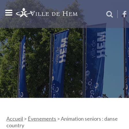
Accueil
>
Évenements
>
Animation seniors : danse
country