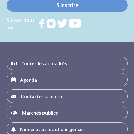
S'inscrire
Suivez-nous
Rejoignez
Rejoignez
Rejoignez
Rejoignez
sur
nous sur
nous sur
nous sur
nous sur
FACEBOOK
INSTAGRAM
TWITTER
YOUTUBE
Toutes les actualités
Agenda
Contacter la mairie
Marchés publics
Numéros utiles et d'urgence