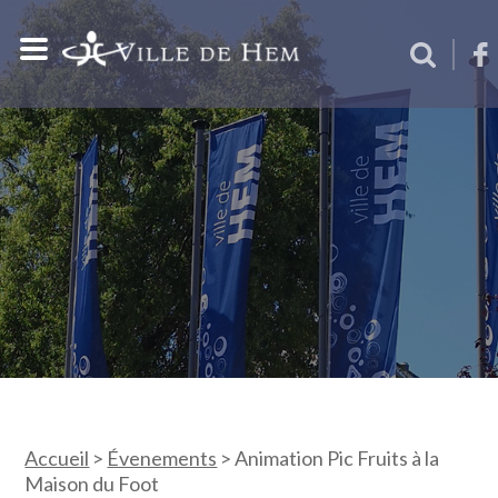
Accueil
>
Évenements
>
Animation Pic Fruits à la
Maison du Foot