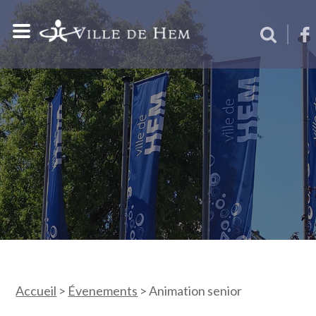
Accueil
>
Évenements
>
Animation senior