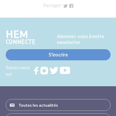
Partager
sur
sur
Twitter
Facebook
HEM
Abonnez-vous à notre
CONNECTE
newsletter
S'inscrire
Suivez-nous
Rejoignez
Rejoignez
Rejoignez
Rejoignez
sur
nous sur
nous sur
nous sur
nous sur
FACEBOOK
INSTAGRAM
TWITTER
YOUTUBE
Toutes les actualités