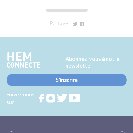
Partager
sur
sur
Twitter
Facebook
HEM
Abonnez-vous à notre
CONNECTE
newsletter
S'inscrire
Suivez-nous
Rejoignez
Rejoignez
Rejoignez
Rejoignez
sur
nous sur
nous sur
nous sur
nous sur
FACEBOOK
INSTAGRAM
TWITTER
YOUTUBE