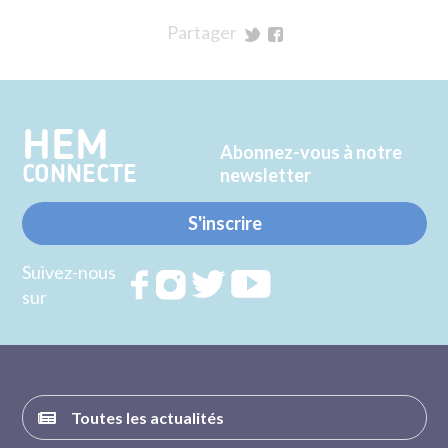
Partager
sur
sur
Twitter
Facebook
HEM
Abonnez-vous à notre
CONNECTE
newsletter
S'inscrire
Suivez-nous
Rejoignez
Rejoignez
Rejoignez
Rejoignez
sur
nous sur
nous sur
nous sur
nous sur
FACEBOOK
INSTAGRAM
TWITTER
YOUTUBE
Toutes les actualités