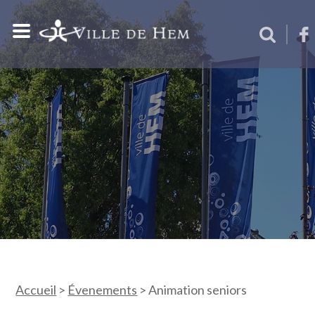
Accueil
>
Évenements
>
Animation seniors