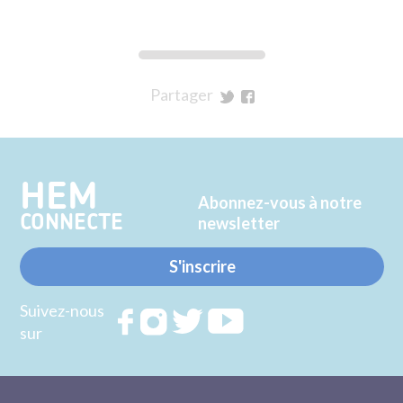
Partager
sur
sur
Twitter
Facebook
HEM
Abonnez-vous à notre
CONNECTE
newsletter
S'inscrire
Suivez-nous
Rejoignez
Rejoignez
Rejoignez
Rejoignez
sur
nous sur
nous sur
nous sur
nous sur
FACEBOOK
INSTAGRAM
TWITTER
YOUTUBE