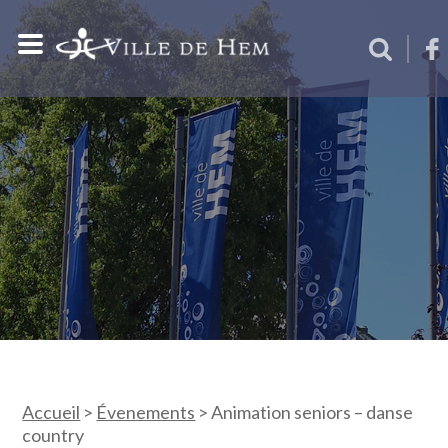
Accueil
>
Évenements
>
Animation seniors – danse
country