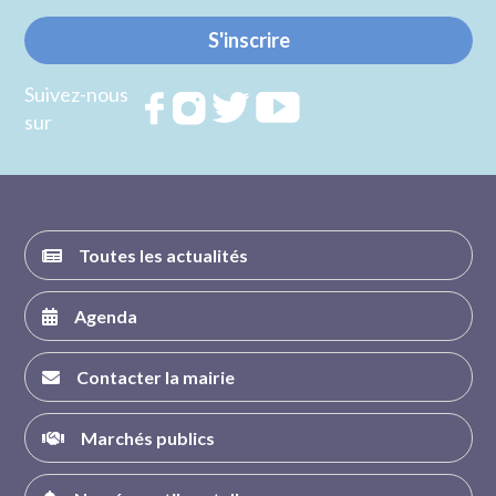
S'inscrire
Suivez-nous
Rejoignez
Rejoignez
Rejoignez
Rejoignez
sur
nous sur
nous sur
nous sur
nous sur
FACEBOOK
INSTAGRAM
TWITTER
YOUTUBE
Toutes les actualités
Agenda
Contacter la mairie
Marchés publics