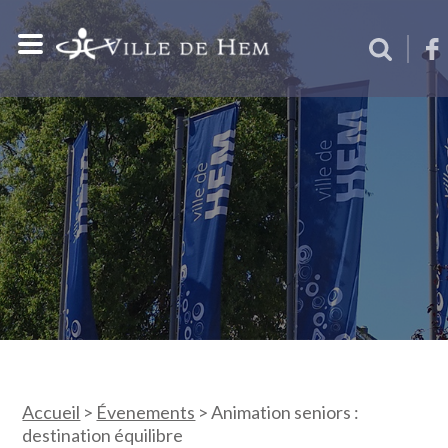
Accueil
>
Évenements
>
Animation seniors :
destination équilibre