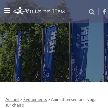
Accueil
>
Évenements
>
Animation seniors : yoga
sur chaise