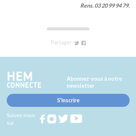
Rens. 03 20 99 94 79.
Partager
sur
sur
Twitter
Facebook
HEM
Abonnez-vous à notre
CONNECTE
newsletter
S'inscrire
Suivez-nous
Rejoignez
Rejoignez
Rejoignez
Rejoignez
sur
nous sur
nous sur
nous sur
nous sur
FACEBOOK
INSTAGRAM
TWITTER
YOUTUBE