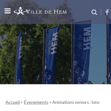
Accueil
>
Évenements
>
Animations seniors : loto