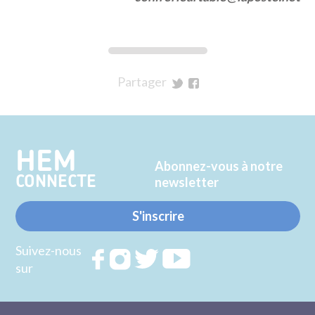
Partager
sur
sur
Twitter
Facebook
HEM
Abonnez-vous à notre
CONNECTE
newsletter
S'inscrire
Suivez-nous
Rejoignez
Rejoignez
Rejoignez
Rejoignez
sur
nous sur
nous sur
nous sur
nous sur
FACEBOOK
INSTAGRAM
TWITTER
YOUTUBE