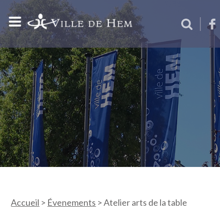
Accueil
>
Évenements
>
Atelier arts de la table