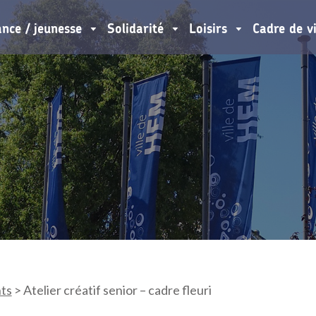
ance / jeunesse
Solidarité
Loisirs
Cadre de v
ts
>
Atelier créatif senior – cadre fleuri