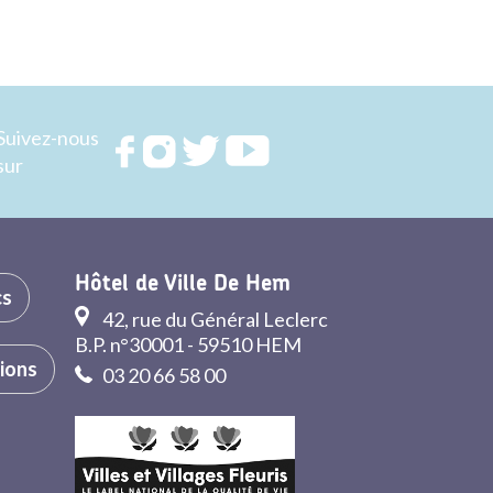
Suivez-nous
Rejoignez
Rejoignez
Rejoignez
Rejoignez
sur
nous sur
nous sur
nous sur
nous sur
FACEBOOK
INSTAGRAM
TWITTER
YOUTUBE
Hôtel de Ville De Hem
cs
42, rue du Général Leclerc
B.P. n°30001 - 59510 HEM
tions
03 20 66 58 00