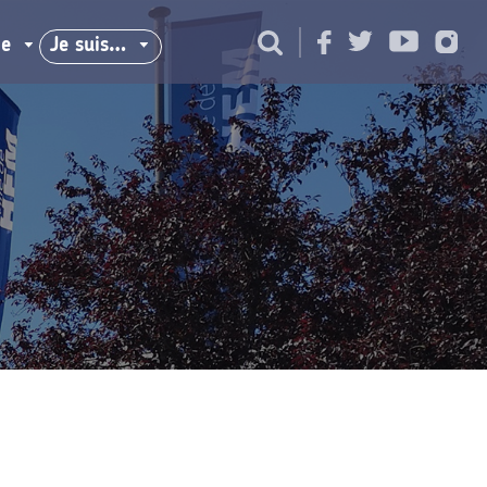
ie
Je suis…