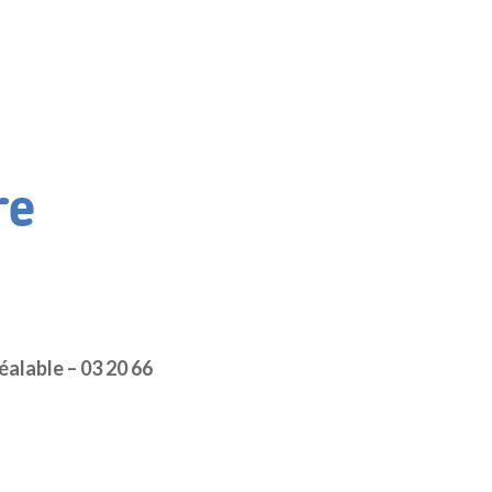
re
éalable – 03 20 66