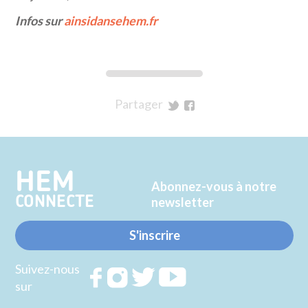
Infos sur
ainsidansehem.fr
Partager
sur
sur
Twitter
Facebook
HEM
Abonnez-vous à notre
CONNECTE
newsletter
S'inscrire
Suivez-nous
Rejoignez
Rejoignez
Rejoignez
Rejoignez
sur
nous sur
nous sur
nous sur
nous sur