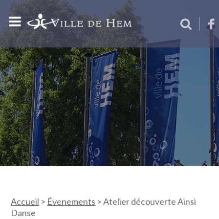
Accueil
>
Évenements
>
Atelier découverte Ainsi
Danse