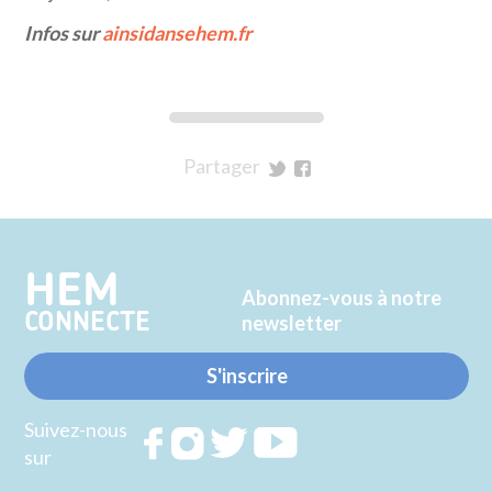
Infos sur
ainsidansehem.fr
Partager
sur
sur
Twitter
Facebook
HEM
Abonnez-vous à notre
CONNECTE
newsletter
S'inscrire
Suivez-nous
Rejoignez
Rejoignez
Rejoignez
Rejoignez
sur
nous sur
nous sur
nous sur
nous sur