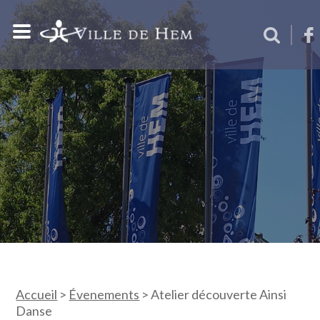
Accueil
>
Évenements
>
Atelier découverte Ainsi
Danse