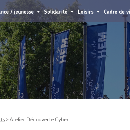
ance / jeunesse
Solidarité
Loisirs
Cadre de v
ts
>
Atelier Découverte Cyber