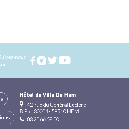
Suivez-nous
Rejoignez
Rejoignez
Rejoignez
Rejoignez
sur
nous sur
nous sur
nous sur
nous sur
FACEBOOK
INSTAGRAM
TWITTER
YOUTUBE
Hôtel de Ville De Hem
cs
42, rue du Général Leclerc
B.P. n°30001 - 59510 HEM
tions
03 20 66 58 00