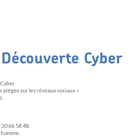
r Découverte Cyber
 Cyber
 pièges sur les réseaux sociaux »
e.
 20 66 58 48.
nchomme.