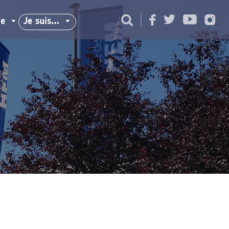
ie
Je suis…