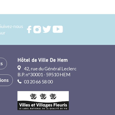
Suivez-nous
Rejoignez
Rejoignez
Rejoignez
Rejoignez
sur
nous sur
nous sur
nous sur
nous sur
FACEBOOK
INSTAGRAM
TWITTER
YOUTUBE
Hôtel de Ville De Hem
cs
42, rue du Général Leclerc
B.P. n°30001 - 59510 HEM
tions
03 20 66 58 00