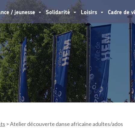
ance / jeunesse
Solidarité
Loisirs
Cadre de v
ts
>
Atelier découverte danse africaine adultes/ados