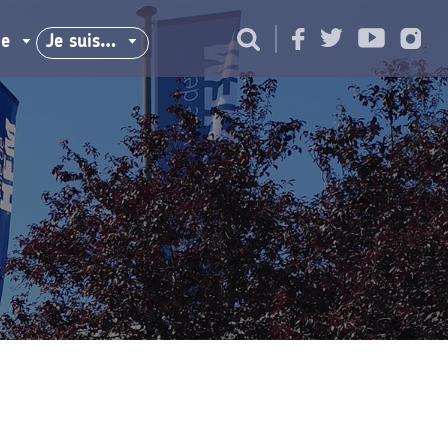
ie
Je suis…