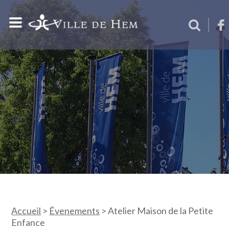
Accueil
>
Évenements
>
Atelier Maison de la Petite
Enfance