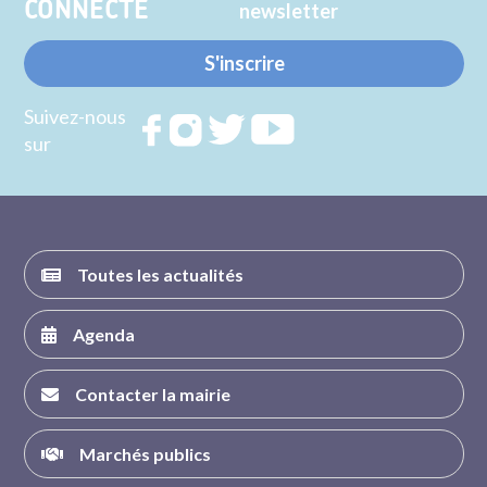
CONNECTE
newsletter
S'inscrire
Suivez-nous
Rejoignez
Rejoignez
Rejoignez
Rejoignez
sur
nous sur
nous sur
nous sur
nous sur
FACEBOOK
INSTAGRAM
TWITTER
YOUTUBE
Toutes les actualités
Agenda
Contacter la mairie
Marchés publics