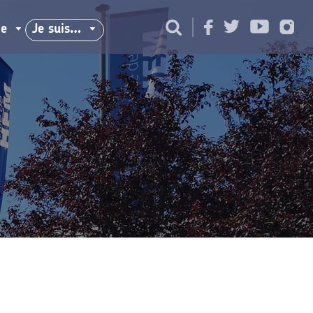
ie
Je suis…