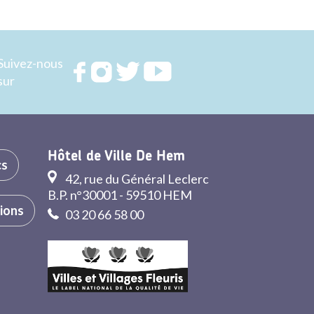
Suivez-nous
Rejoignez
Rejoignez
Rejoignez
Rejoignez
sur
nous sur
nous sur
nous sur
nous sur
FACEBOOK
INSTAGRAM
TWITTER
YOUTUBE
Hôtel de Ville De Hem
cs
42, rue du Général Leclerc
B.P. n°30001 - 59510 HEM
tions
03 20 66 58 00