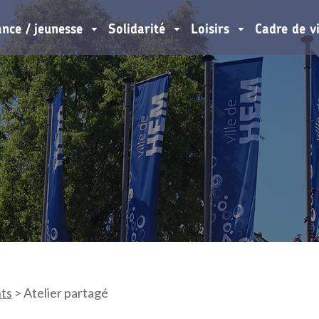
ance / jeunesse
Solidarité
Loisirs
Cadre de v
ts
>
Atelier partagé