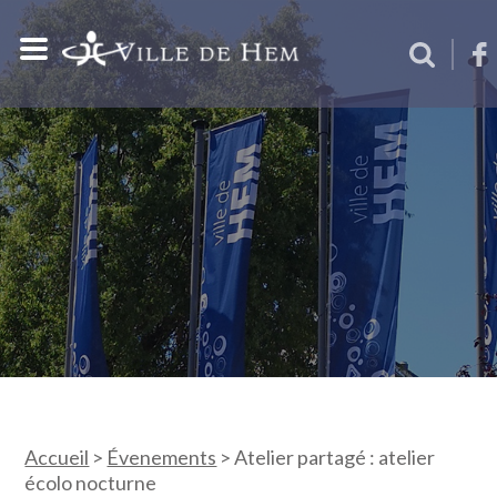
Accueil
>
Évenements
>
Atelier partagé : atelier
écolo nocturne