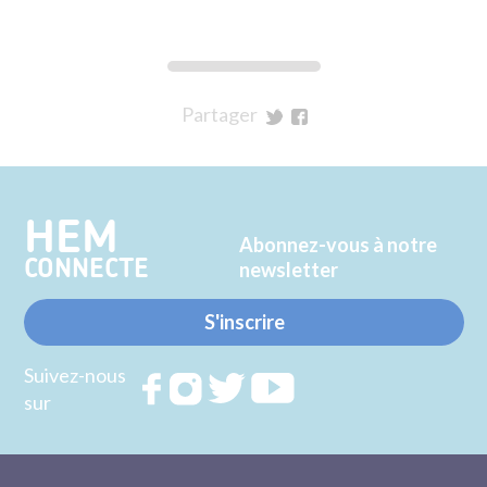
Partager
sur
sur
Twitter
Facebook
HEM
Abonnez-vous à notre
CONNECTE
newsletter
S'inscrire
Suivez-nous
Rejoignez
Rejoignez
Rejoignez
Rejoignez
sur
nous sur
nous sur
nous sur
nous sur
FACEBOOK
INSTAGRAM
TWITTER
YOUTUBE